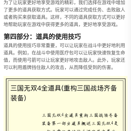
为了让玩家更好地享受游戏的精彩，我们选择在游戏中增加
了更多的道具获取方式。玩家可以通过完成任务、击败敌人
或者购买来获取道具。这样，不同的道具获取方式可以更好
地帮助玩家在游戏中获得更多的道具，更好地享受游戏。
第四部分：道具的使用技巧
道具的使用技巧非常重要，可以让玩家在战斗中更好地利用
道具。例如，在战斗中使用医疗包可以让玩家快速恢复生命
值，而使用弓箭可以让玩家更好地攻击敌人。此外，玩家还
可以利用盾牌挡住敌人的攻击，从而降低受到的伤害。