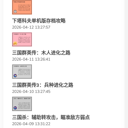
下塔科夫单机版存档攻略
2026-04-12 13:27:57
三国群英传：木人进化之路
2026-04-11 13:26:41
三国群英传3：兵种进化之路
2026-04-10 13:27:45
三国杀：辅助转攻击，瞄准敌方弱点
2026-04-09 13:31:22