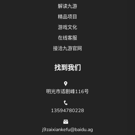
解读九游
精品项目
游戏文化
在线客服
接洽九游官网
找到我们
明光市适剧峰116号
13594780228
j9zaixiankefu@baidu.ag