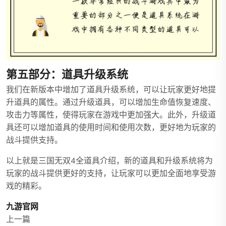
第五部分：道具升级系统
我们在新版本中增加了道具升级系统，可以让玩家更好地提
升道具的属性。通过升级道具，可以增加生命值恢复速度、
攻击力等属性，使得玩家在游戏中更加强大。此外，升级道
具还可以增加道具的使用时间和使用次数，更好地为玩家的
战斗提供支持。
以上就是三国无双4全道具介绍，新的道具和升级系统将为
玩家的战斗提供更好的支持，让玩家可以更加全面地享受游
戏的精彩。
九游官网
上一篇