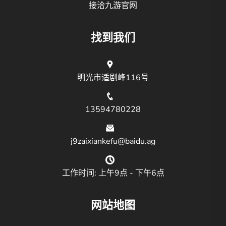
接洽九游官网
找到我们
明光市适剧峰116号
13594780228
j9zaixiankefu@baidu.ag
工作时间: 上午9点 - 下午6点
网站地图