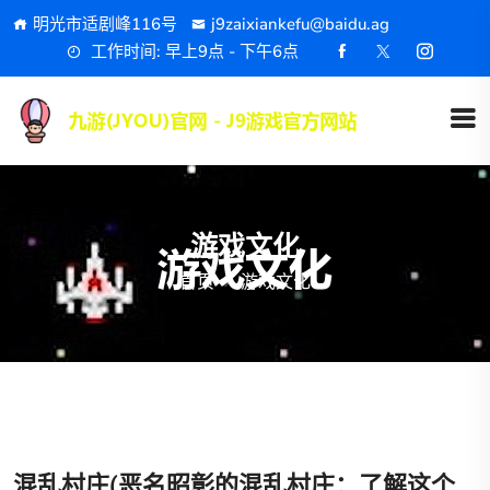
明光市适剧峰116号
j9zaixiankefu@baidu.ag
工作时间: 早上9点 - 下午6点
游戏文化
首页
游戏文化
混乱村庄(恶名昭彰的混乱村庄：了解这个