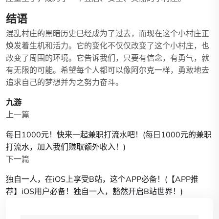
结语
混乱村庄的黑暗历史已经成为了过去，而现在这个小村庄正
焕发着生机和活力。它的变化不仅仅改变了这个小村庄，也
改变了周围的环境。它告诉我们，只要有信念，有勇气，就
有无限的可能。希望每个人都可以像阿尔克一样，勇敢地去
追求自己的梦想并为之努力奋斗。
九游
上一篇
每日1000元！快来一起兼职打流水吧！(每日1000元的兼职
打流水，加入我们赚取额外收入！)
下一篇
独自一人，在iOS上享受B站，这个APP必备！(【APP推
荐】iOS用户必备！独自一人，豁然开启B站世界！)